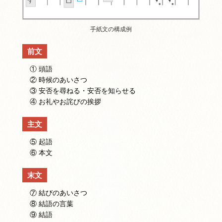
手紙文の構成例
前文
① 頭語
② 時候のあいさつ
③ 安否を尋ねる・安否を知らせる
④ お礼やお詫びの挨拶
主文
⑤ 起語
⑥ 本文
末文
⑦ 結びのあいさつ
⑧ 結語の言葉
⑨ 結語