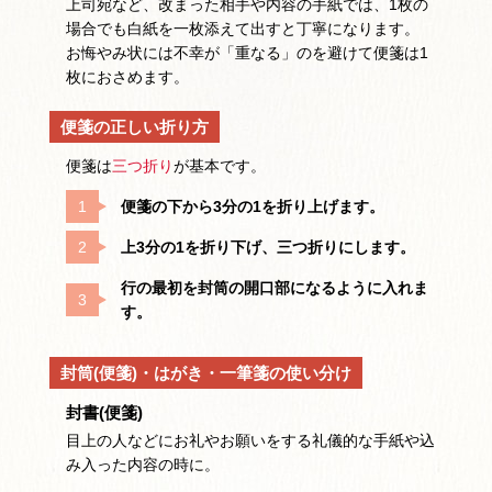
上司宛など、改まった相手や内容の手紙では、1枚の
場合でも白紙を一枚添えて出すと丁寧になります。
お悔やみ状には不幸が「重なる」のを避けて便箋は1
枚におさめます。
便箋の正しい折り方
便箋は
三つ折り
が基本です。
便箋の下から3分の1を折り上げます。
上3分の1を折り下げ、三つ折りにします。
行の最初を封筒の開口部になるように入れま
す。
封筒(便箋)・はがき・一筆箋の使い分け
封書(便箋)
目上の人などにお礼やお願いをする礼儀的な手紙や込
み入った内容の時に。