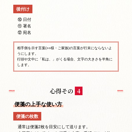
後付け
⑩ 日付
⑪ 署名
⑫ 宛名
相手側を示す言葉(○○様・ご家族)の言葉が行末にならないよ
うにします。
行頭や文中に「私は、」がくる場合、文字の大きさを半角に
します。
心得その
4
便箋の上手な使い方
便箋の枚数
通常は便箋2枚を目安にして送ります。