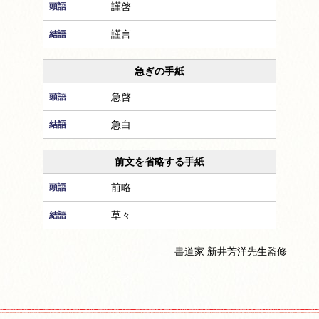
謹啓
謹言
急ぎの手紙
急啓
急白
前文を省略する手紙
前略
草々
書道家 新井芳洋先生監修