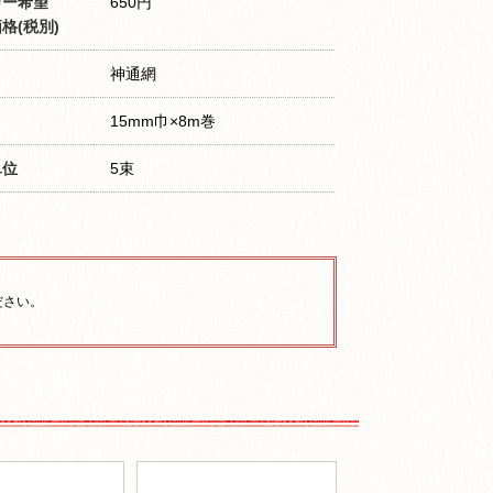
カー希望
650円
格(税別)
神通網
15mm巾×8m巻
単位
5束
ださい。