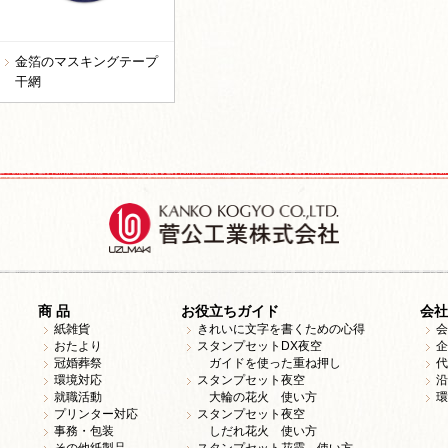
金箔のマスキングテープ
干網
商 品
お役立ちガイド
会社
紙雑貨
きれいに文字を書くための心得
会
おたより
スタンプセットDX夜空
企
冠婚葬祭
ガイドを使った重ね押し
代
環境対応
スタンプセット夜空
沿
就職活動
大輪の花火 使い方
環
プリンター対応
スタンプセット夜空
事務・包装
しだれ花火 使い方
その他紙製品
スタンプセット花霞 使い方