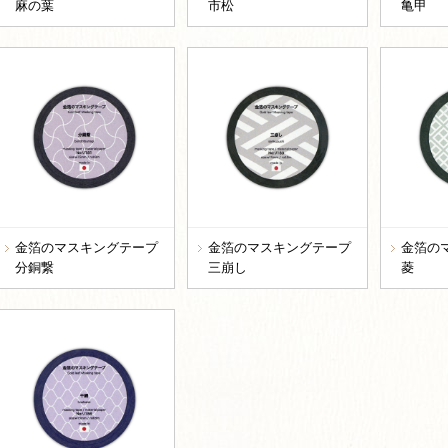
麻の葉
市松
亀甲
金箔のマスキングテープ
金箔のマスキングテープ
金箔の
分銅繋
三崩し
菱