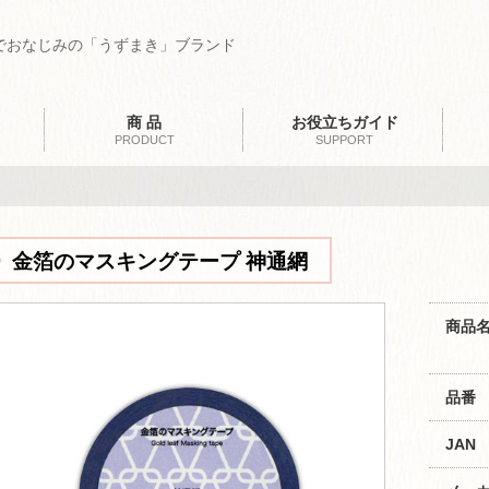
でおなじみの「うずまき」ブランド
商 品
お役立ちガイド
PRODUCT
SUPPORT
金箔のマスキングテープ 神通網
商品
品番
JAN