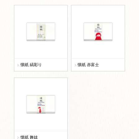
懐紙 縞彩り
懐紙 赤富士
懐紙 舞妓