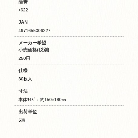
品番
ﾒ622
JAN
4971655006227
メーカー希望
小売価格(税別)
250円
仕様
30枚入
寸法
本体ｻｲｽﾞ：約150×180㎜
出荷単位
5束