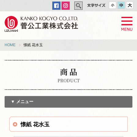
HOME
懐紙 花水玉
商 品
PRODUCT
▼ メニュー
懐紙 花水玉