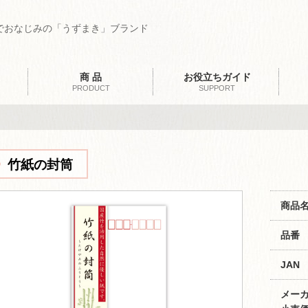
でおなじみの「うずまき」ブランド
商 品
お役立ちガイド
PRODUCT
SUPPORT
竹紙の封筒
商品
品番
JAN
メー