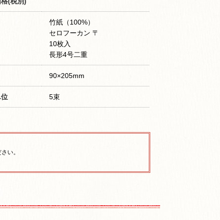
格(税別)
竹紙（100%）
セロフーカン 〒
10枚入
長形4号二重
90×205mm
単位
5束
ださい。