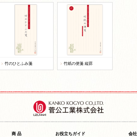
竹のひとふみ箋
竹紙の便箋 縦罫
商 品
お役立ちガイド
会社