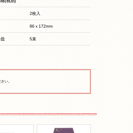
格(税別)
2枚入
86ｘ172mm
単位
5束
ださい。