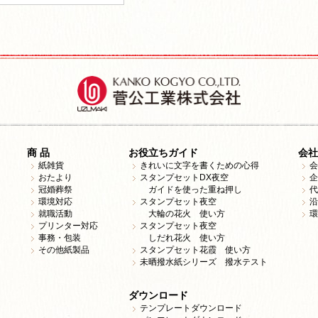
商 品
お役立ちガイド
会社
紙雑貨
きれいに文字を書くための心得
会
おたより
スタンプセットDX夜空
企
冠婚葬祭
ガイドを使った重ね押し
代
環境対応
スタンプセット夜空
沿
就職活動
大輪の花火 使い方
環
プリンター対応
スタンプセット夜空
事務・包装
しだれ花火 使い方
その他紙製品
スタンプセット花霞 使い方
未晒撥水紙シリーズ 撥水テスト
ダウンロード
テンプレートダウンロード