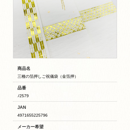
商品名
三種の箔押しご祝儀袋（金箔押）
品番
ﾉ2579
JAN
4971655225796
メーカー希望