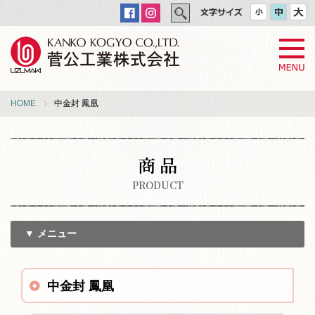
HOME
中金封 鳳凰
商 品
PRODUCT
▼ メニュー
中金封 鳳凰