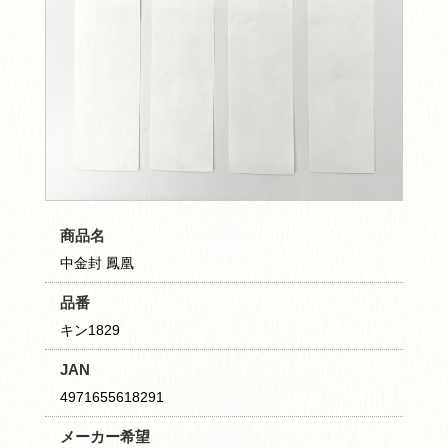
商品名
中金封 鳳凰
品番
キン1829
JAN
4971655618291
メーカー希望