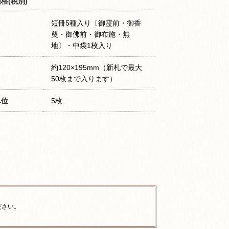
格(税別)
短冊5種入り〔御霊前・御香
奠・御佛前・御布施・無
地〕・中袋1枚入り
約120×195mm（新札で最大
50枚まで入ります）
単位
5枚
ださい。