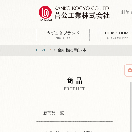
封筒
うずまきブランド
OEM・ODM
HISTORY
FOR COMPANY
HOME
中金封 檀紙 黒白7本
商 品
PRODUCT
新商品一覧