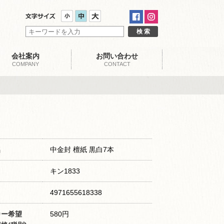
会社案内
お問い合わせ
COMPANY
CONTACT
名
中金封 檀紙 黒白7本
キン1833
4971655618338
カー希望
580円