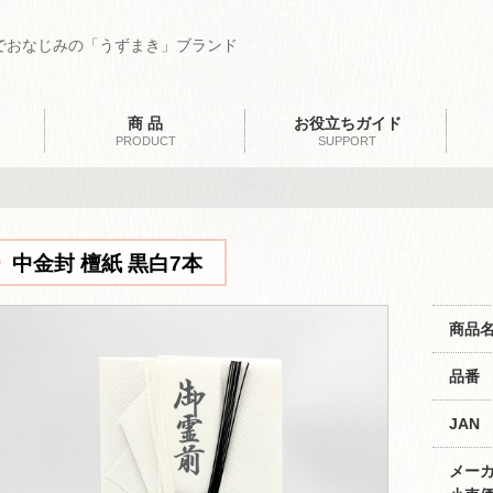
でおなじみの「うずまき」ブランド
商 品
お役立ちガイド
PRODUCT
SUPPORT
中金封 檀紙 黒白7本
商品
品番
JAN
メー