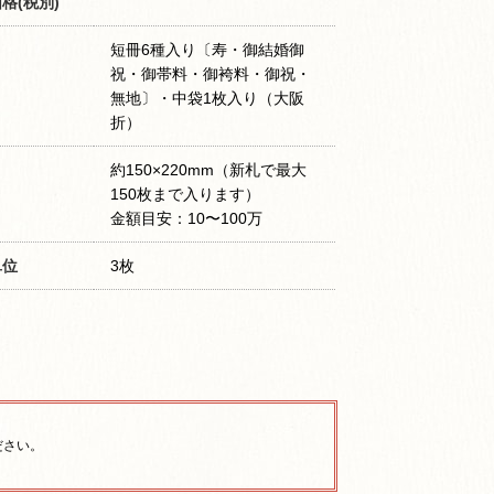
格(税別)
短冊6種入り〔寿・御結婚御
祝・御帯料・御袴料・御祝・
無地〕・中袋1枚入り（大阪
折）
約150×220mm（新札で最大
150枚まで入ります）
金額目安：10〜100万
単位
3枚
ださい。