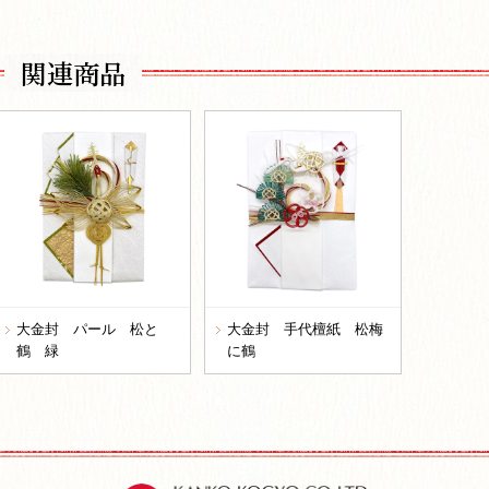
関連商品
大金封 パール 松と
大金封 手代檀紙 松梅
鶴 緑
に鶴