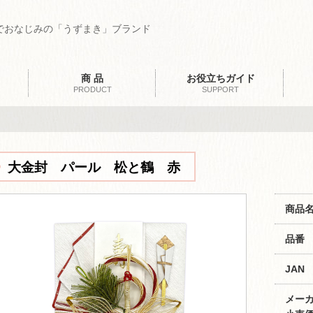
でおなじみの「うずまき」ブランド
商 品
お役立ちガイド
PRODUCT
SUPPORT
大金封 パール 松と鶴 赤
商品
品番
JAN
メー