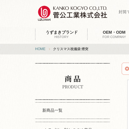
封筒
うずまきブランド
OEM・ODM
HISTORY
FOR COMPANY
HOME
クリスマス祝儀袋 煙突
商 品
PRODUCT
新商品一覧