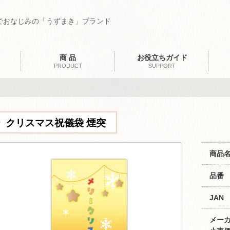
でおなじみの「うずまき」ブランド
商 品
お役立ちガイド
PRODUCT
SUPPORT
クリスマス祝儀袋 煙突
商品
品番
JAN
メー