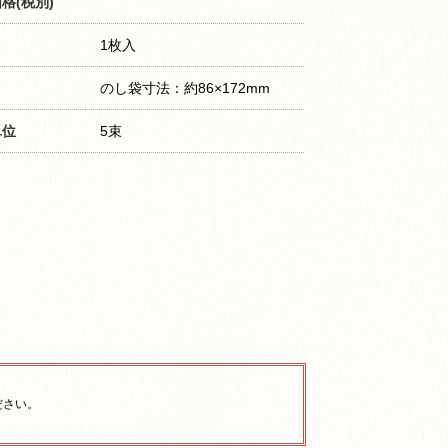
格(税別)
1枚入
のし袋寸法：約86×172mm
単位
5束
ださい。