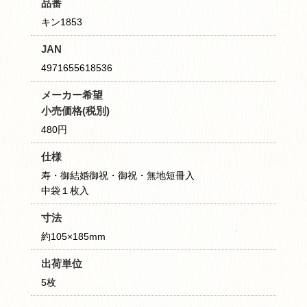
品番
キン1853
JAN
4971655618536
メーカー希望
小売価格(税別)
480円
仕様
寿・御結婚御祝・御祝・無地短冊入
中袋１枚入
寸法
約105×185mm
出荷単位
5枚