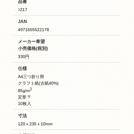
品番
ｼ217
JAN
4971655522178
メーカー希望
小売価格(税別)
330円
仕様
A4三つ折り用
クラフト紙(古紙40%)
2
85g/m
定形 〒
10枚入
寸法
120ｘ235ｘ10mm