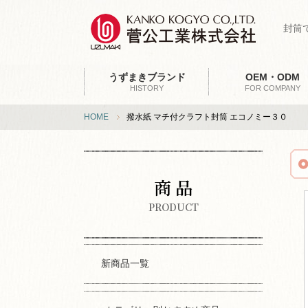
封筒
うずまきブランド
OEM・ODM
HISTORY
FOR COMPANY
HOME
撥水紙 マチ付クラフト封筒 エコノミー３０
商 品
PRODUCT
新商品一覧