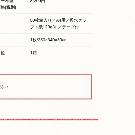
カー希望
8,200円
格(税別)
50枚箱入り／A4用／撥水クラ
フト紙120g/㎡／テープ付
1枚/250×340×30㎜
単位
1箱
ださい。