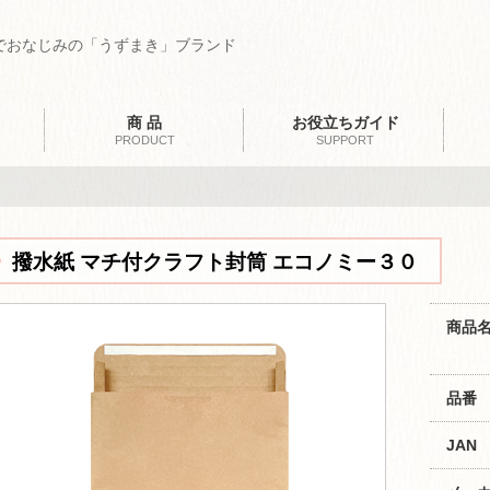
でおなじみの「うずまき」ブランド
商 品
お役立ちガイド
PRODUCT
SUPPORT
撥水紙 マチ付クラフト封筒 エコノミー３０
商品
品番
JAN