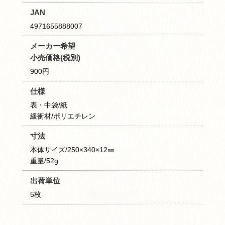
JAN
4971655888007
メーカー希望
小売価格(税別)
900円
仕様
表・中袋/紙
緩衝材/ポリエチレン
寸法
本体サイズ/250×340×12㎜
重量/52g
出荷単位
5枚