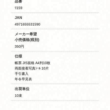
品番
ﾘ159
JAN
4971655531590
メーカー希望
小売価格(税別)
350円
仕様
帳票 JIS規格 A4判10枚
両面接着写真ｼｰﾙ 10片
手引書入
年令早見表
出荷単位
10束