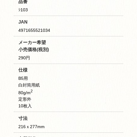
品番
ｼ103
JAN
4971655521034
メーカー希望
小売価格(税別)
290円
仕様
B5用
白封筒用紙
2
80g/m
定形外
10枚入
寸法
216ｘ277mm