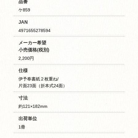
品番
ケ859
JAN
4971655278594
メーカー希望
小売価格(税別)
2,200円
仕様
伊予奉書紙２枚重ね/
片面23面（折本式24面）
寸法
約121×182mm
出荷単位
1冊