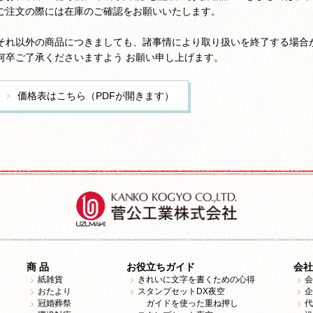
ご注文の際には在庫のご確認をお願いいたします。
それ以外の商品につきましても、諸事情により取り扱いを終了する場合
何卒ご了承くださいますよう お願い申し上げます。
価格表はこちら（PDFが開きます）
商 品
お役立ちガイド
会社
紙雑貨
きれいに文字を書くための心得
会
おたより
スタンプセットDX夜空
企
冠婚葬祭
ガイドを使った重ね押し
代