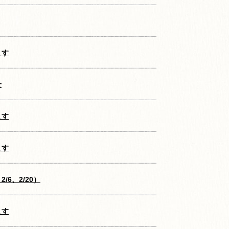
ます
せ
ます
ます
/6、2/20）
ます