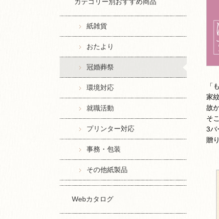
カテゴリー別おすすめ商品
紙雑貨
おたより
冠婚葬祭
「
環境対応
家
故
就職活動
そ
プリンター対応
3
贈
事務・包装
その他紙製品
Webカタログ