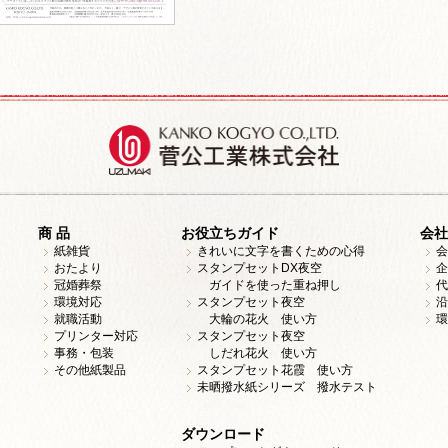
商 品
お役立ちガイド
会社
紙雑貨
きれいに文字を書くための心得
会
おたより
スタンプセットDX夜空
企
冠婚葬祭
ガイドを使った重ね押し
代
環境対応
スタンプセット夜空
沿
就職活動
大輪の花火 使い方
環
プリンター対応
スタンプセット夜空
事務・包装
しだれ花火 使い方
その他紙製品
スタンプセット花霞 使い方
未晒撥水紙シリーズ 撥水テスト
ダウンロード