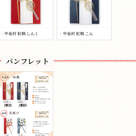
中金封 虹鶴 しんく
中金封 虹鶴 こん
パンフレット