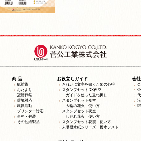
商 品
お役立ちガイド
会社
紙雑貨
きれいに文字を書くための心得
会
おたより
スタンプセットDX夜空
企
冠婚葬祭
ガイドを使った重ね押し
代
環境対応
スタンプセット夜空
沿
就職活動
大輪の花火 使い方
環
プリンター対応
スタンプセット夜空
事務・包装
しだれ花火 使い方
その他紙製品
スタンプセット花霞 使い方
未晒撥水紙シリーズ 撥水テスト