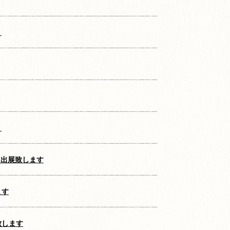
）
）
に出展致します
ます
致します