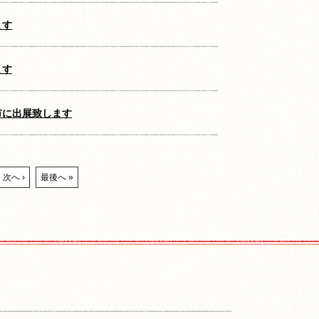
ます
ます
市に出展致します
次へ ›
最後へ »