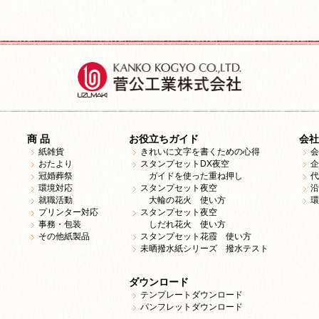
商 品
お役立ちガイド
会社
紙雑貨
きれいに文字を書くための心得
会
おたより
スタンプセットDX夜空
企
冠婚葬祭
ガイドを使った重ね押し
代
環境対応
スタンプセット夜空
沿
就職活動
大輪の花火 使い方
環
プリンター対応
スタンプセット夜空
事務・包装
しだれ花火 使い方
その他紙製品
スタンプセット花霞 使い方
未晒撥水紙シリーズ 撥水テスト
ダウンロード
テンプレートダウンロード
パンフレットダウンロード