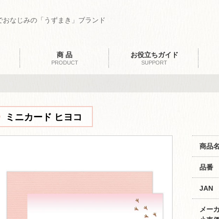
でおなじみの「うずまき」ブランド
商 品
お役立ちガイド
PRODUCT
SUPPORT
ミニカード ヒヨコ
商品
品番
JAN
メー