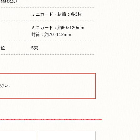
格(税別)
ミニカード・封筒：各3枚
ミニカード：約60×120mm
封筒：約70×112mm
単位
5束
ださい。