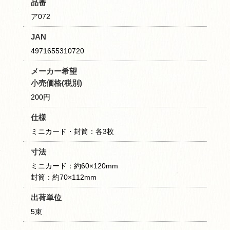
品番
ア072
JAN
4971655310720
メーカー希望
小売価格(税別)
200円
仕様
ミニカード・封筒：各3枚
寸法
ミニカード：約60×120mm
封筒：約70×112mm
出荷単位
5束