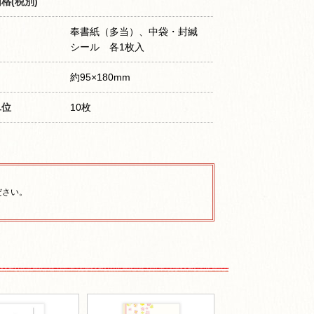
格(税別)
奉書紙（多当）、中袋・封緘
シール 各1枚入
約95×180mm
単位
10枚
ださい。