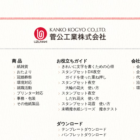
商 品
お役立ちガイド
会社
紙雑貨
きれいに文字を書くための心得
会
おたより
スタンプセットDX夜空
企
冠婚葬祭
ガイドを使った重ね押し
代
環境対応
スタンプセット夜空
沿
就職活動
大輪の花火 使い方
環
プリンター対応
スタンプセット夜空
事務・包装
しだれ花火 使い方
その他紙製品
スタンプセット花霞 使い方
未晒撥水紙シリーズ 撥水テスト
ダウンロード
テンプレートダウンロード
パンフレットダウンロード