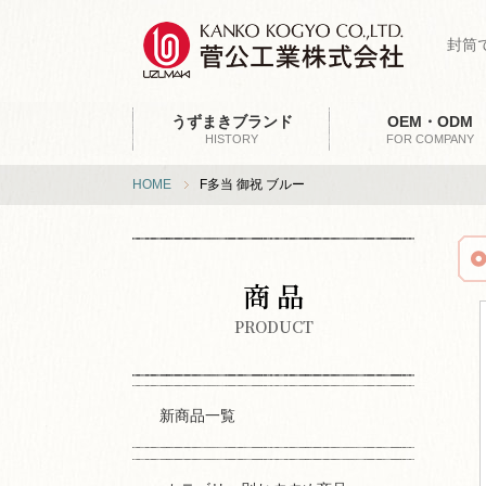
封筒
うずまきブランド
OEM・ODM
HISTORY
FOR COMPANY
HOME
F多当 御祝 ブルー
商 品
PRODUCT
新商品一覧