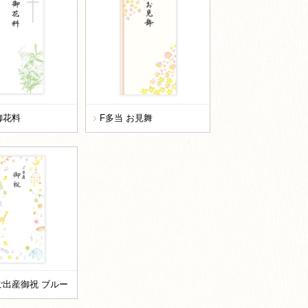
御花料
F多当 お見舞
ご出産御祝 ブルー