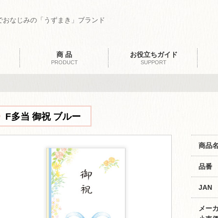
でおなじみの「うずまき」ブランド
商 品
お役立ちガイド
PRODUCT
SUPPORT
F多当 御祝 ブルー
商品
品番
JAN
メー