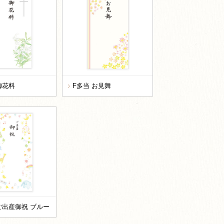
御花料
F多当 お見舞
ご出産御祝 ブルー