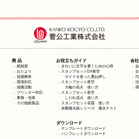
商 品
お役立ちガイド
会社
紙雑貨
きれいに文字を書くための心得
会
おたより
スタンプセットDX夜空
企
冠婚葬祭
ガイドを使った重ね押し
代
環境対応
スタンプセット夜空
沿
就職活動
大輪の花火 使い方
環
プリンター対応
スタンプセット夜空
事務・包装
しだれ花火 使い方
その他紙製品
スタンプセット花霞 使い方
未晒撥水紙シリーズ 撥水テスト
ダウンロード
テンプレートダウンロード
パンフレットダウンロード