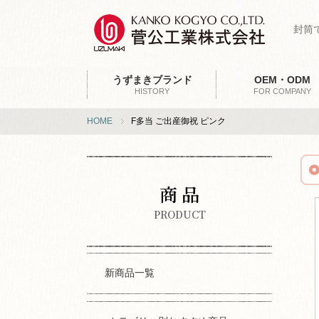
封筒
うずまきブランド
OEM・ODM
HISTORY
FOR COMPANY
HOME
F多当 ご出産御祝 ピンク
商 品
PRODUCT
新商品一覧