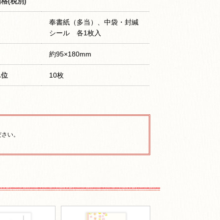
格(税別)
奉書紙（多当）、中袋・封緘
シール 各1枚入
約95×180mm
単位
10枚
ださい。