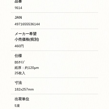
品番
ﾘ614
JAN
4971655536144
メーカー希望
小売価格(税別)
460円
仕様
B5ｻｲｽﾞ
紙厚：約120μm
25枚入
寸法
182x257mm
出荷単位
5束