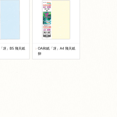
「冴」B5 飛天紙
OA和紙「冴」A4 飛天紙
卵