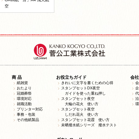
空
商 品
お役立ちガイド
会社
紙雑貨
きれいに文字を書くための心得
会
おたより
スタンプセットDX夜空
企
冠婚葬祭
ガイドを使った重ね押し
代
環境対応
スタンプセット夜空
沿
就職活動
大輪の花火 使い方
環
プリンター対応
スタンプセット夜空
事務・包装
しだれ花火 使い方
その他紙製品
スタンプセット花霞 使い方
未晒撥水紙シリーズ 撥水テスト