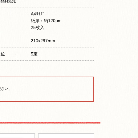
格(税別)
A4ｻｲｽﾞ
紙厚：約120μm
25枚入
210x297mm
単位
5束
ださい。