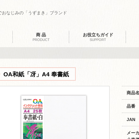
でおなじみの「うずまき」ブランド
商 品
お役立ちガイド
PRODUCT
SUPPORT
OA和紙「冴」A4 奉書紙
商品
品番
JAN
メー