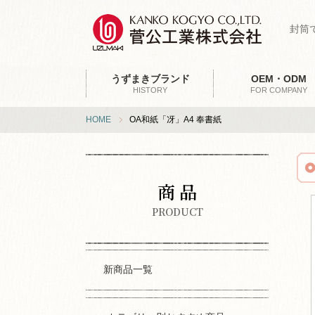
封筒
うずまきブランド
OEM・ODM
HISTORY
FOR COMPANY
HOME
OA和紙「冴」A4 奉書紙
商 品
PRODUCT
新商品一覧