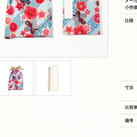
メー
小売価
仕様
寸法
出荷
備考