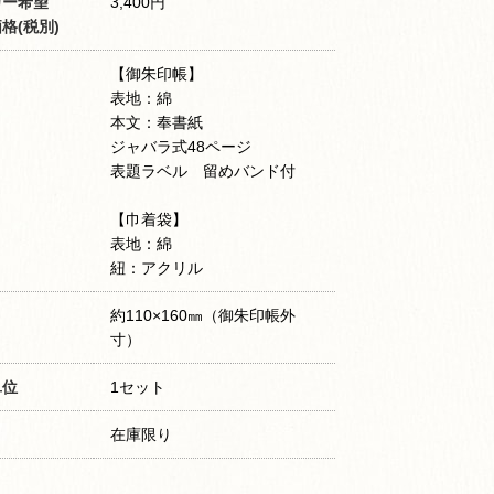
カー希望
3,400円
格(税別)
【御朱印帳】
表地：綿
本文：奉書紙
ジャバラ式48ページ
表題ラベル 留めバンド付
【巾着袋】
表地：綿
紐：アクリル
約110×160㎜（御朱印帳外
寸）
単位
1セット
在庫限り