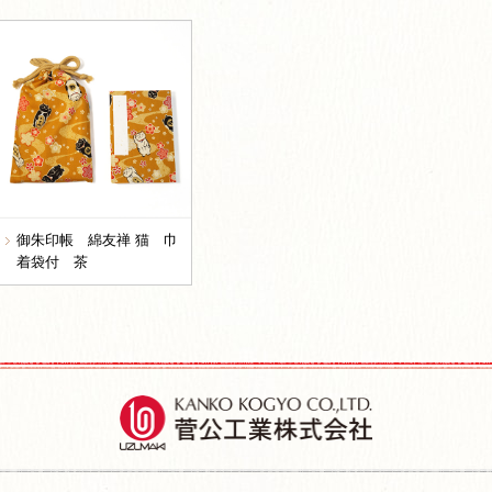
御朱印帳 綿友禅 猫 巾
着袋付 茶