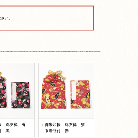
ださい。
帳 綿友禅 兎
御朱印帳 綿友禅 猫
付 黒
巾着袋付 赤