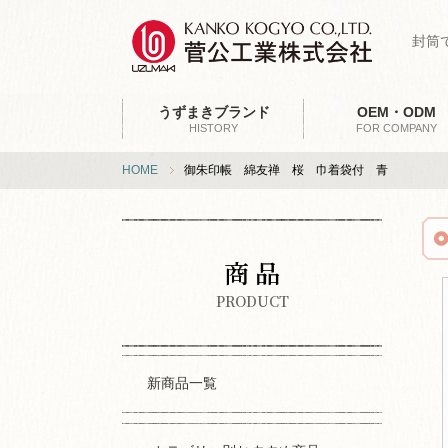
封筒
うずまきブランド
OEM・ODM
HISTORY
FOR COMPANY
HOME
御朱印帳 綿友禅 桜 巾着袋付 青
商 品
PRODUCT
新商品一覧