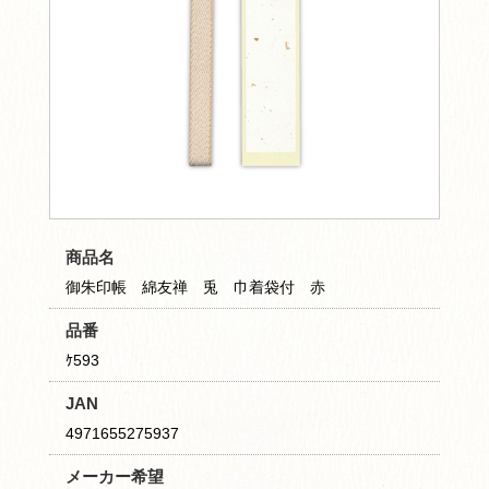
商品名
御朱印帳 綿友禅 兎 巾着袋付 赤
品番
ｹ593
JAN
4971655275937
メーカー希望