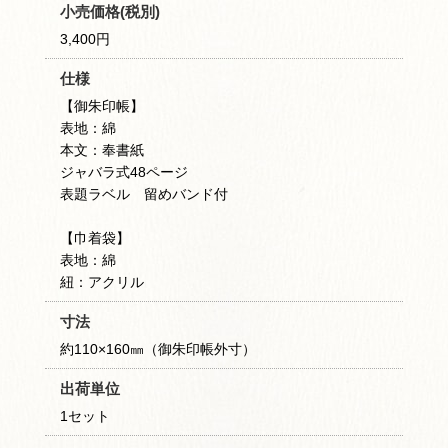
小売価格(税別)
3,400円
仕様
【御朱印帳】
表地：綿
本文：奉書紙
ジャバラ式48ページ
表題ラベル 留めバンド付
【巾着袋】
表地：綿
紐：アクリル
寸法
約110×160㎜（御朱印帳外寸）
出荷単位
1セット