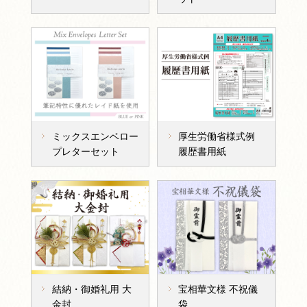
ミックスエンベロー
厚生労働省様式例
プレターセット
履歴書用紙
結納・御婚礼用 大
宝相華文様 不祝儀
金封
袋