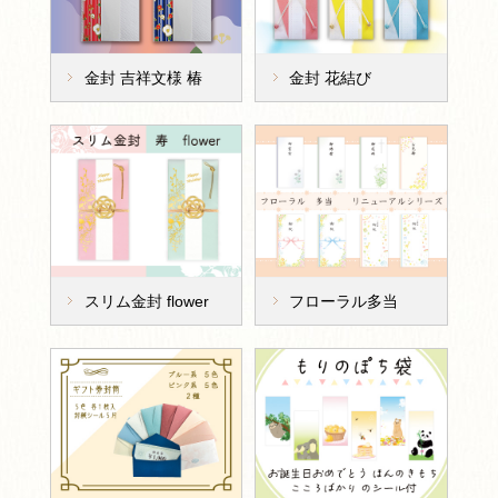
金封 吉祥文様 椿
金封 花結び
スリム金封 flower
フローラル多当