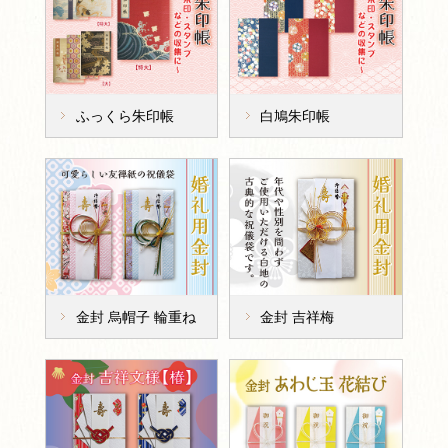
ふっくら朱印帳
白鳩朱印帳
金封 吉祥梅
金封 烏帽子 輪重ね