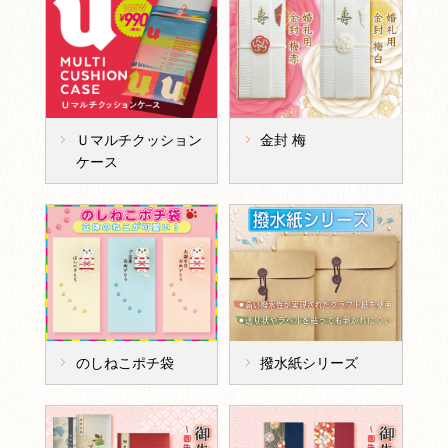
Ｕマルチクッション
金封 梅
ケース
のしねこポチ袋
撥水紙シリーズ