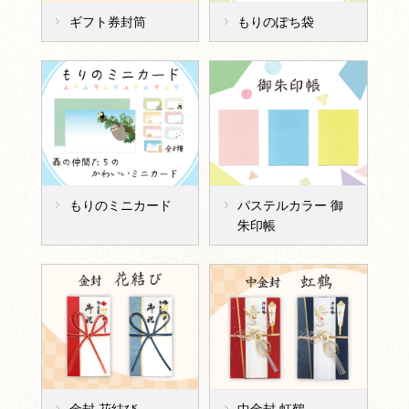
ギフト券封筒
もりのぽち袋
もりのミニカード
パステルカラー 御
朱印帳
金封 花結び
中金封 虹鶴