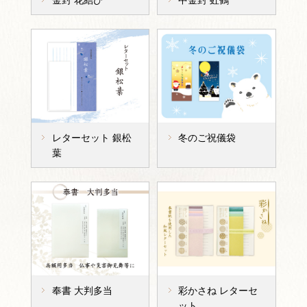
レターセット 銀松
冬のご祝儀袋
葉
奉書 大判多当
彩かさね レターセ
ット