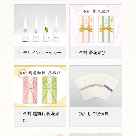
デザインクラッカー
金封 帯花結び
金封 越前和紙 花結
箔押しご祝儀袋
び