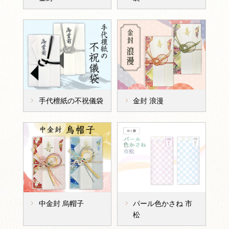
手代檀紙の不祝儀袋
金封 浪漫
中金封 烏帽子
パール色かさね 市
松