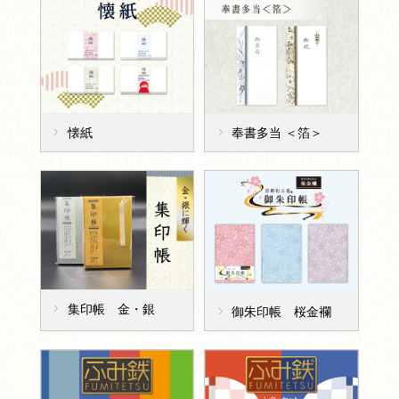
懐紙
奉書多当 ＜箔＞
集印帳 金・銀
御朱印帳 桜金襴